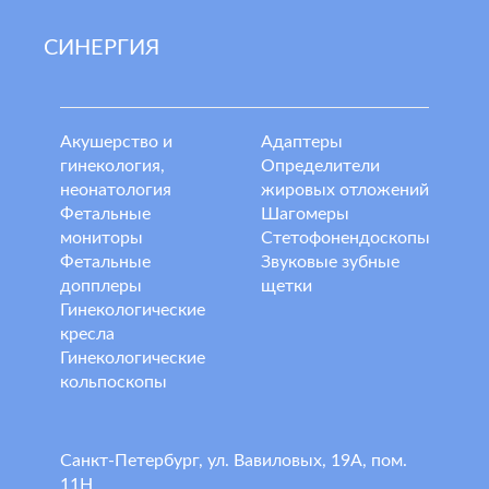
СИНЕРГИЯ
Акушерство и
Адаптеры
гинекология,
Определители
неонатология
жировых отложений
Фетальные
Шагомеры
мониторы
Стетофонендоскопы
Фетальные
Звуковые зубные
допплеры
щетки
Гинекологические
кресла
Гинекологические
кольпоскопы
Санкт-Петербург, ул. Вавиловых, 19А, пом.
11Н