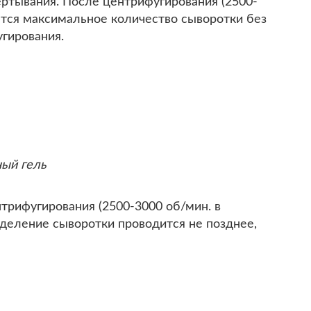
ртывания. После центрифугирования (2500-
яется максимальное количество сыворотки без
угирования.
ный гель
трифугирования (2500-3000 об/мин. в
тделение сыворотки проводится не позднее,