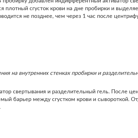
В пробирку добавлен индифферентный активатор све
ется плотный сгусток крови на дне пробирки и выдел
одится не позднее, чем через 1 час после центриф
ения на внутренних стенках пробирки и разделитель
тор свертывания и разделительный гель. После цен
емый барьер между сгустком крови и сывороткой. О
.