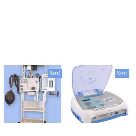
Хит!
Хит!