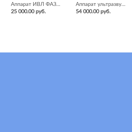
Аппарат ИВЛ ФАЗА-5НР
Аппарат ультразвуковой терапии Sonopulse (мультичастотный 1 и 3 Мгц)
25 000.00 руб.
54 000.00 руб.