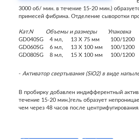
3000 об/ мин. в течение 15-20 мин.) образу
примесей фибрина. Отделение сыворотки пров
Кат.N Объемы и размеры Упаковка
GD040SG 4 мл, 13 Х 75 мм 100/1200
GD060SG 6 мл, 13 Х 100 мм 100/1200
GD080SG 8 мл, 15 Х 100 мм 100/1200
-
Активатор свертывания (SiO2) в виде напыл
В пробирку добавлен индифферентный актива
течение 15-20 мин.)гель образует непроница
чем через 48 часов после центрифугирования