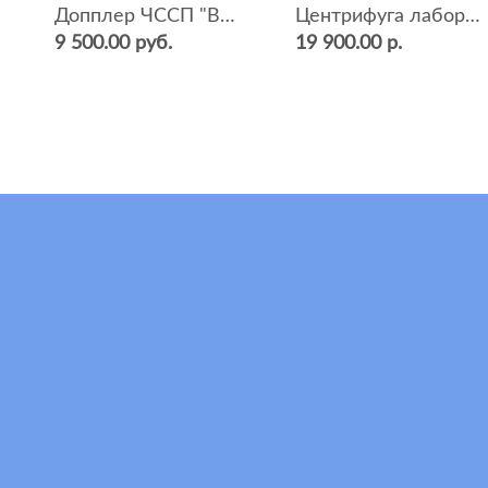
Допплер ЧССП "BF-500++" (фетальный, ультразвуковой)
Центрифуга лабораторная СМ-12 (4000 об.мин, 12 пробирок)
9 500.00 руб.
19 900.00 р.