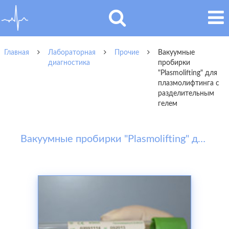
Главная
Лабораторная
Прочие
Вакуумные
диагностика
пробирки
"Plasmolifting" для
плазмолифтинга с
разделительным
гелем
Вакуумные пробирки "Plasmolifting" для плазмолифтинга с разделительным гелем