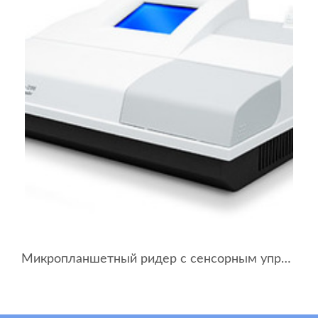
Микропланшетный ридер с сенсорным управлением Immunochem-2100