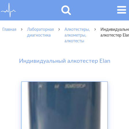
Главная
Лабораторная
Алкотестеры,
Индивидуальн
диагностика
алкометры,
алкотестер Ela
алкотесты
Индивидуальный алкотестер Elan