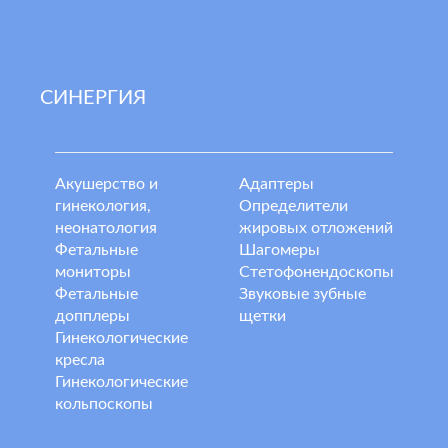
СИНЕРГИЯ
Акушерство и
Адаптеры
гинекология,
Определители
неонатология
жировых отложений
Фетальные
Шагомеры
мониторы
Стетофонендоскопы
Фетальные
Звуковые зубные
допплеры
щетки
Гинекологические
кресла
Гинекологические
кольпоскопы