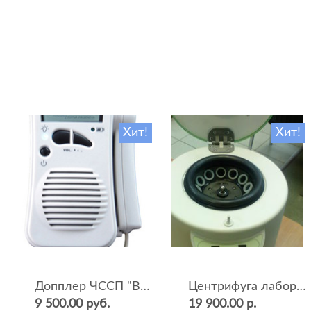
Хит!
Хит!
Допплер ЧССП "BF-500++" (фетальный, ультразвуковой)
Центрифуга лабораторная СМ-12 (4000 об.мин, 12 пробирок)
9 500.00 руб.
19 900.00 р.