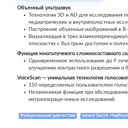
Объемный ультразвук
Технологии 3D и AD для исследования п
педиатрических и внутриполостных иссл
Построение объемных изображений в В-р
Визуализация в трех взаимоперпендикуля
плоскостях с быстрым доступом к получе
Функция многолучевого сложносоставного с
Одновременное использование до 9 луче
улучшению контрастного разрешения и 
VoiceScan — уникальная технология голосово
150 определяемых пользователем голос
Незаменимая функция при обследовании
интраопераци-онных исследований.
Функциональная диагностика
General Electric Healthcar