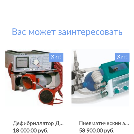
Вас может заинтересовать
Хит!
Хит!
Дефибриллятор ДКИ-Н-04
Пневматический аппарат ИВЛ и оксигенотерапии портативный АИВЛп-2/20-«ТМТ»
18 000.00 руб.
58 900.00 руб.