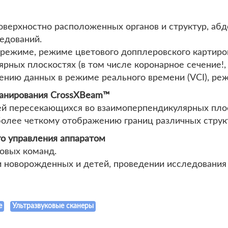
оверхностно расположенных органов и структур, аб
едований.
ежиме, режиме цветового допплеровского картиров
рных плоскостях (в том числе коронарное сечение!,
нию данных в режиме реального времени (VCI), режи
канирования CrossXBeam™
й пересекающихся во взаимоперпендикулярных плос
более четкому отображению границ различных струк
го управления аппаратом
овых команд.
 новорожденных и детей, проведении исследования 
e
Ультразвуковые сканеры