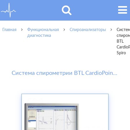
Главная
Функциональная
Спироанализаторы
Систе
диагностика
спиро
BTL
CardioP
Spiro
Система спирометрии BTL CardioPoint-Spiro