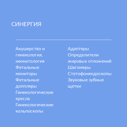
СИНЕРГИЯ
Акушерство и
Адаптеры
гинекология,
Определители
неонатология
жировых отложений
Фетальные
Шагомеры
мониторы
Стетофонендоскопы
Фетальные
Звуковые зубные
допплеры
щетки
Гинекологические
кресла
Гинекологические
кольпоскопы