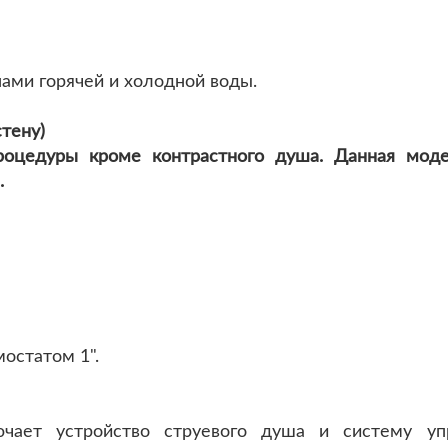
нами горячей и холодной воды.
тену)
роцедуры кроме контрастного душа. Данная мод
.
мостатом 1".
ючает устройство струевого душа и систему у