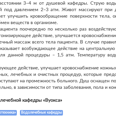
расстоянии 3–4 м от душевой кафедры. Струю воды
уей под давлением 2–3 атм. Живот массируют при 
ляет улучшить кровообращение поверхности тела, 
бмен веществ в организме.
ациента поочередно по несколько раз воздействую
тонизирующее действие, улучшается кровоснабжение
ечный массаж всего тела пациента. В случае прав
оказывает возбуждающее действие на центральную
ля данной процедуры – 1,5 атм. Температуру во
рующее действие, улучшает кровоснабжение кожных
ых, лечебных и очистных процедур, которые пред
оступают на промежность больного. Душ оснащен п
ьно, в зависимости от типа заболевания, пола и ко
олечебной кафедры «Вуокса»
иотехника»
Водолечебные кафедры