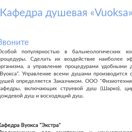
Кафедра душевая «Vuoksa
Звоните
Особой популярностью в бальнеологических к
процедуры. Сделать их воздействие наиболее 
организма, а управление процедурами удобными 
"Вуокса". Управление всеми душами производится с
душей определяется Заказчиком. ООО "Физиотехник
кафедры, включающих струевой душ (Шарко), цир
дождевой душ и восходящий душ.
Кафедра Вуокса "Экстра"