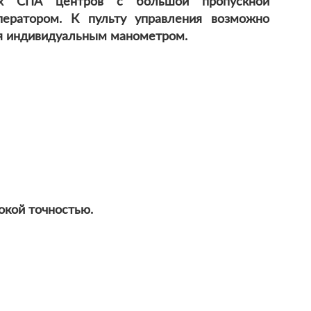
их СПА центров с большой пропускной
ператором. К пульту управления возможно
ся индивидуальным манометром.
окой точностью.