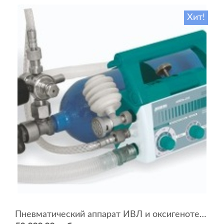
Хит!
Пневматический аппарат ИВЛ и оксигенотерапии портативный АИВЛп-2/20-«ТМТ»