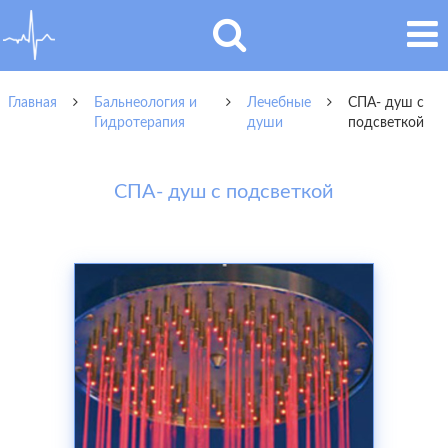
Главная
Бальнеология и
Лечебные
СПА- душ с
Гидротерапия
души
подсветкой
СПА- душ с подсветкой