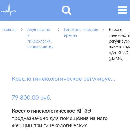
Главная
Акушерство
Гинекологические
Кресло
и
кресла
гинеколог
гинекология,
регулируе
неонатология
высоте (ру
п/у) КГ-3Э
(ДЗМО)
Кресло гинекологическое регулируемое по высоте (ручной п/у) КГ-3Э (ДЗМО)
79 800.00 руб.
Кресло гинекологическое КГ-3Э
предназначено для помещения на него
женщин при гинекологических