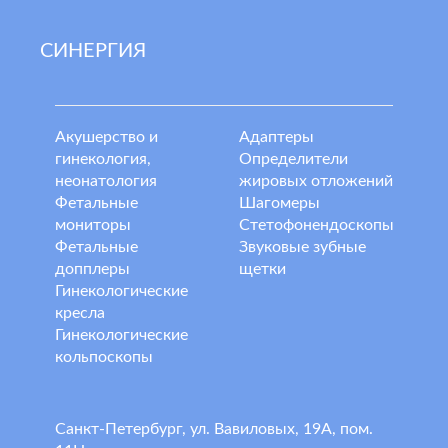
СИНЕРГИЯ
Акушерство и
Адаптеры
гинекология,
Определители
неонатология
жировых отложений
Фетальные
Шагомеры
мониторы
Стетофонендоскопы
Фетальные
Звуковые зубные
допплеры
щетки
Гинекологические
кресла
Гинекологические
кольпоскопы
Санкт-Петербург, ул. Вавиловых, 19А, пом.