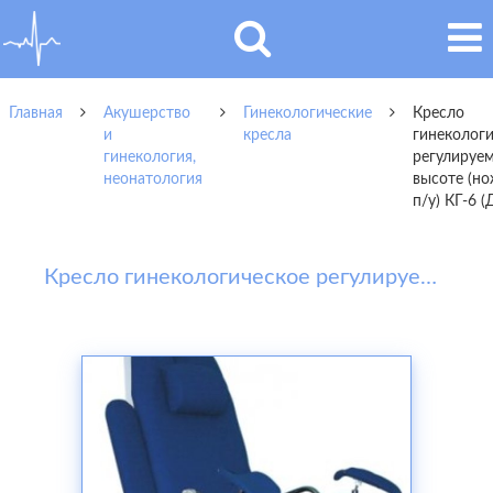
Главная
Акушерство
Гинекологические
Кресло
и
кресла
гинеколог
гинекология,
регулируе
неонатология
высоте (н
п/у) КГ-6 
Кресло гинекологическое регулируемое по высоте (ножной п/у) КГ-6 (ДЗМО)