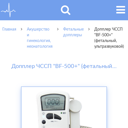
Главная
Акушерство
Фетальные
Допплер ЧССП
и
допплеры
"BF-500+"
гинекология,
(фетальный,
неонатология
ультразвуковой)
Допплер ЧССП "BF-500+" (фетальный, ультразвуковой)